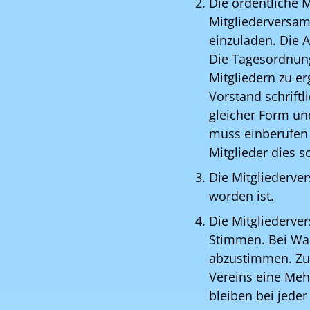
Die ordentliche 
Mitgliederversam
einzuladen. Die 
Die Tagesordnung
Mitgliedern zu e
Vorstand schrift
gleicher Form un
muss einberufen 
Mitglieder dies s
Die Mitgliederve
worden ist.
Die Mitgliederve
Stimmen. Bei Wah
abzustimmen. Zur
Vereins eine Meh
bleiben bei jede