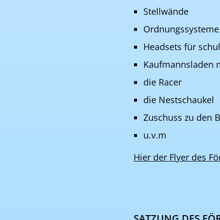
Stellwände
Ordnungssysteme
Headsets für schu
Kaufmannsladen m
die Racer
die Nestschaukel
Zuschuss zu den B
u.v.m
Hier der Flyer des F
SATZUNG DES FÖ