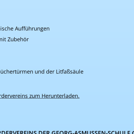
lische Aufführungen
it Zubehör
üchertürmen und der Litfaßsäule
ördervereins zum Herunterladen.
RDERVEREINS DER GEORG-ASMUSSEN-SCHULE 