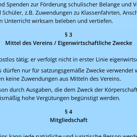
nd Spenden zur Förderung schulischer Belange und 
 Schüler, z.B. Zuwendungen zu Klassenfahrten, Ansc
n Unterricht wirksam beleben und vertiefen.
§ 3
Mittel des Vereins / Eigenwirtschaftliche Zwecke
bstlos tätig; er verfolgt nicht in erster Linie eigenwir
ns dürfen nur für satzungsgemäße Zwecke verwendet 
ten keine Zuwendungen aus Mitteln des Vereins.
rson durch Ausgaben, die dem Zweck der Körperschaf
nismäßig hohe Vergütungen begünstigt werden.
§ 4
Mitgliedschaft
ins kann jede natürliche und juristische Person werde