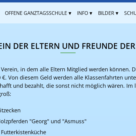
OFFENE GANZTAGSSCHULE
INFO
BILDER
SCHU
EIN DER ELTERN UND FREUNDE DER
n Verein, in dem alle Eltern Mitglied werden können. 
00 €. Von diesem Geld werden alle Klassenfahrten unt
afft und bezahlt, die sonst nicht möglich wären. Im la
groß:
itzecken
Holzpferden "Georg" und "Asmuss"
 Futterkistenküche