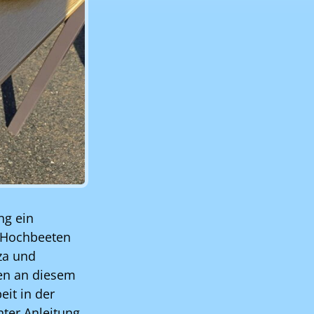
ng ein
n Hochbeeten
zza und
den an diesem
it in der
nter Anleitung