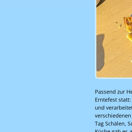
Passend zur He
Erntefest stat
und verarbeitet
verschiedenen 
Tag Schälen, S
Küche gab es a