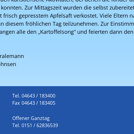
 konnten. Zur Mittagszeit wurden die selbst zubereite
frisch gepresstem Apfelsaft verkostet. Viele Eltern 
 an diesem fröhlichen Tag teilzunehmen. Zur Einstim
angen alle den „Kartoffelsong“ und feierten dann de
Kralemann
Johnsen
Tel.
04643 / 183400
Fax
04643 / 183405
Offener Ganztag
Tel.
0151 / 62836539