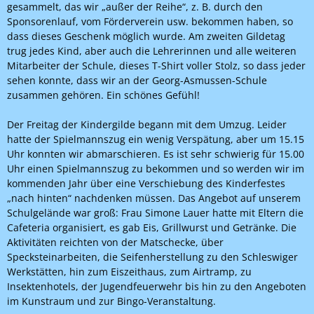
gesammelt, das wir „außer der Reihe“, z. B. durch den
Sponsorenlauf, vom Förderverein usw. bekommen haben, so
dass dieses Geschenk möglich wurde. Am zweiten Gildetag
trug jedes Kind, aber auch die Lehrerinnen und alle weiteren
Mitarbeiter der Schule, dieses T-Shirt voller Stolz, so dass jeder
sehen konnte, dass wir an der Georg-Asmussen-Schule
zusammen gehören. Ein schönes Gefühl!
Der Freitag der Kindergilde begann mit dem Umzug. Leider
hatte der Spielmannszug ein wenig Verspätung, aber um 15.15
Uhr konnten wir abmarschieren. Es ist sehr schwierig für 15.00
Uhr einen Spielmannszug zu bekommen und so werden wir im
kommenden Jahr über eine Verschiebung des Kinderfestes
„nach hinten“ nachdenken müssen. Das Angebot auf unserem
Schulgelände war groß: Frau Simone Lauer hatte mit Eltern die
Cafeteria organisiert, es gab Eis, Grillwurst und Getränke. Die
Aktivitäten reichten von der Matschecke, über
Specksteinarbeiten, die Seifenherstellung zu den Schleswiger
Werkstätten, hin zum Eiszeithaus, zum Airtramp, zu
Insektenhotels, der Jugendfeuerwehr bis hin zu den Angeboten
im Kunstraum und zur Bingo-Veranstaltung.